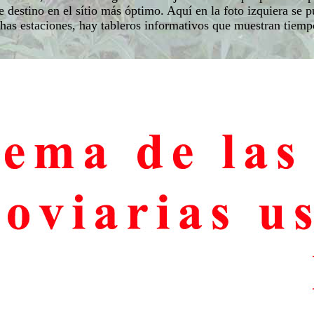
de destino en el sítio más óptimo. Aquí en la foto izquiera se 
chas estaciones, hay tableros informativos que muestran tiemp