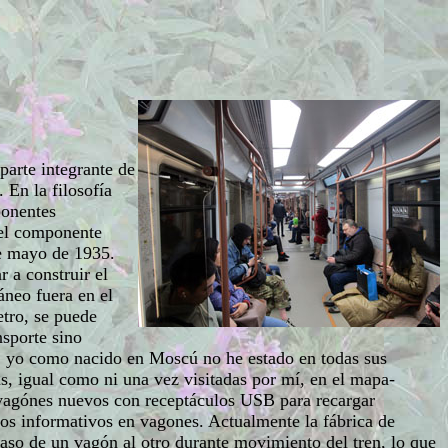
parte integrante de
En la filosofía
ponentes
e el componente
de mayo de 1935.
 a construir el
áneo fuera en el
etro, se puede
nsporte sino
, yo como nacido en Moscú no he estado en todas sus
s, igual como ni una vez visitadas por mí, en el mapa-
 vagónes nuevos con receptáculos USB para recargar
eos informativos en vagones. Actualmente la fábrica de
aso de un vagón al otro durante movimiento del tren, lo que