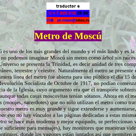
Metro de Moscú
es uno de los más grandes del mundo y el más lindo y es la 
 no podemos imaginar Moscú sin metro como árbol sin raíces. 
 Universo se presenta la Trinidad, es decir unidad de tres com
rráneo, terrestre y celestre. Naturalmente el metro se present
imera línea del metro fue abierta para uso público el día 15 
Revolución Socialista de Octubre de 1917, no podían comenzar
cia de la Iglesia, cuyo argumento era que el transporte subterr
 aunque todas casas moscovitas ten
ían sótanos
. Ahora en el m
es (monjes, sacerdotes) que no sólo utilizan el metro como tra
 nuestro metro es muy grande y sigue extenderse y aumentarse
por eso no hay vínculos a las páginas dedicadas a estas misma
 metro se hace más moderna y mejor equipado, se perfeccionan
que suficiente para mensajes), hay monitores que muestran vid
ntinuos, donde los vagones están juntados así que permiten p