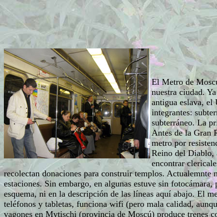
El Metro de Moscú 
nuestra ciudad. Ya
antigua eslava, el
integrantes: subte
subterráneo. La pr
Antes de la Gran 
metro por resisten
Reino del Diablo,
encontrar clerical
recolectan donaciones para construir templos. Actualemnte
estaciones. Sin embargo, en algunas estuve sin fotocámara, 
esquema, ni en la descripción de las líneas aquí abajo. El
teléfonos y tabletas, funciona wifi (pero mala calidad, aun
vagones en Mytischi (provincia de Moscú) produce trenes co