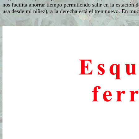
nos facilita ahorrar tiempo permitiendo salir en la estación 
usa desde mi niñez), a la derecha está el tren nuevo. En mu