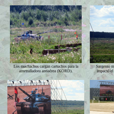
Los muchachos cargan cartuchos para la
Sargento m
ametralladora antiaérea (KORD).
impactó el