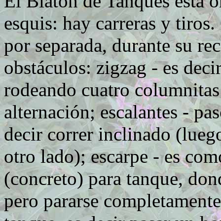
El Biatón de Tanques está o
esquis: hay carreras y tiros
por separada, durante su rec
obstáculos: zigzag - es dec
rodeando cuatro columnitas 
alternación; escalantes - pa
decir correr inclinado (lueg
otro lado); escarpe - es co
(concreto) para tanque, don
pero pararse completamente 