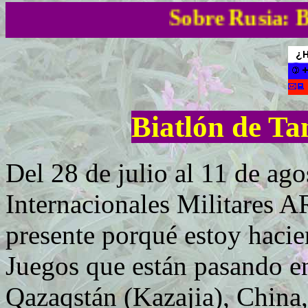
Sobre Rusia: Biatlón de Tanques
Biat
lón de Ta
D
el 28 de julio al 11 de ag
Internacionales Militares 
presente porqué estoy hacie
Juegos que están pasando en
Qazaqstán (Kazajia), China