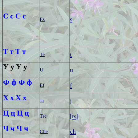
С с
С с
s
Es
Т т
Т т
t
Te
У у
У у
u
U
Ф ф
Ф ф
f
Ef
Х х
Х х
j
Ja
Ц ц
Ц ц
[ts]
Tse
Ч ч
Ч ч
ch
Che