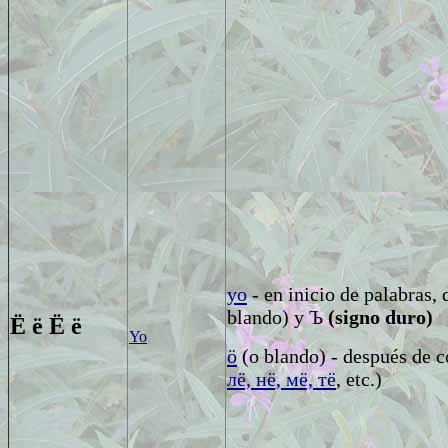
yo
- en inicio de palabras,
blando)
y
Ъ
(signo duro)
Ё ё
Ё ё
Yo
ö
(o blando) - después de c
лё, нё, мё, тё
, etc.)