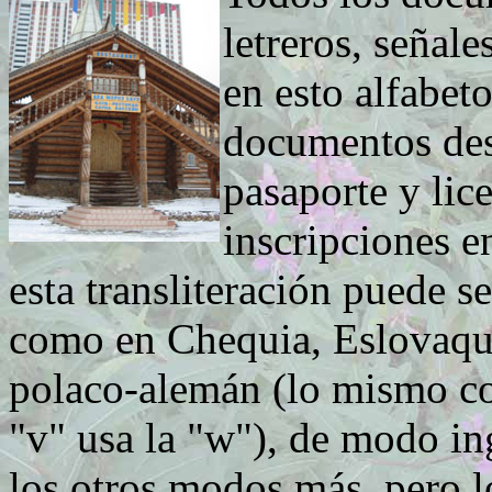
letreros, señal
en esto alfabeto
documentos des
pasaporte y lic
inscripciones en
esta transliteración puede s
como en Chequia, Eslovaqui
polaco-alemán (lo mismo co
"v" usa la "w"), de modo in
los otros modos más, pero l