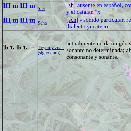
Ш ш
Ш ш
[sh]
ausente en español, co
Sha
y el catalán "x"
Щ щ
Щ щ
[sch]
- sonido particular, 
Scha
dialecto yucateco.
actualmente no da ningún s
Ъ ъ
Ъ ъ
Tvyordy znak
sonante no determinada; aho
(signo duro
)
consonante y sonante.