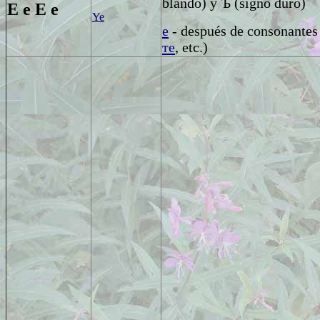
blando)
y
Ъ
(signo duro)
Е е
Е е
Ye
e
- después de consonantes 
те
, etc.)