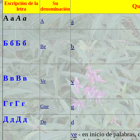
Escripci
ón de la
Su
Qu
letra
denominación
А а
А а
a
A
Б б
Б б
b
Be
В в
В в
v
Ve
Г г
Г г
g
Gue
Д д
Д д
d
De
ye
- en inicio de palabras,