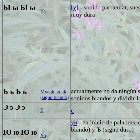
Ы ы
Ы ы
[y]
- sonido particular, s
Yy
muy dura
Ь ь
Ь ь
actualmente no da ningún so
Myagki znak
(signo blando)
sonidos blandos y dividir 
Э э
Э э
e
E
yu
- en inicio de palabras,
blando)
y
Ъ
(signo duro)
Ю ю
Ю ю
Yu