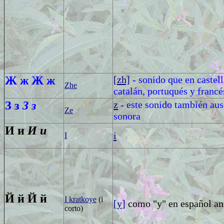
Ж ж
Ж ж
[
zh]
- sonido que en castell
Zhe
catalán, portuqués y francés
З з
З з
z
- este sonido también aus
Ze
sonora
И и
И и
i
I
Й й
Й й
I kratkoye
(i
[y]
como "y" en español ant
corto)