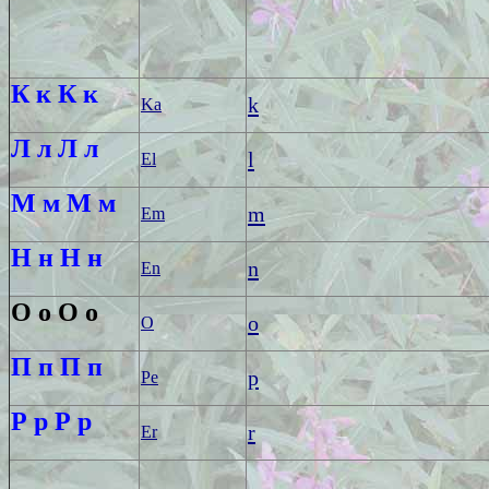
К к
К к
k
Ka
Л л
Л л
l
El
М м
М м
m
Em
Н н
Н н
n
En
О о
О о
o
O
П п
П п
p
Pe
Р р
Р р
r
Er