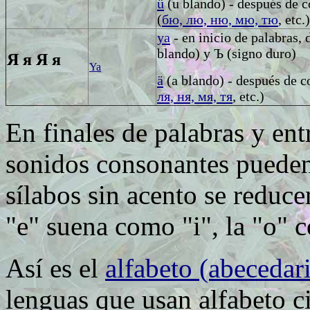
ü
(u blando) - después de 
(
бю, лю, ню, мю, тю
, etc.)
ya
- en inicio de palabras,
blando)
y
Ъ
(signo duro)
Я я
Я я
Ya
ä
(a blando) - después de c
ля, ня, мя, тя
, etc.)
En finales de palabras y ent
sonidos consonantes pueden
sílabos sin acento se reduce
"e" suena como "i", la "o" 
Así es el
alfabeto (abecedar
lenguas que usan alfabeto ci