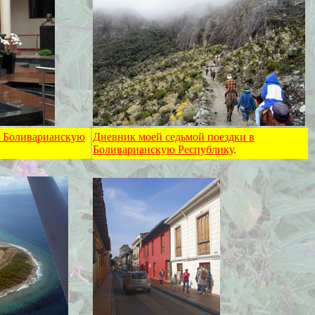
в Боливарианскую
Дневник моей седьмой поездки в
Боливарианскую Республику
.