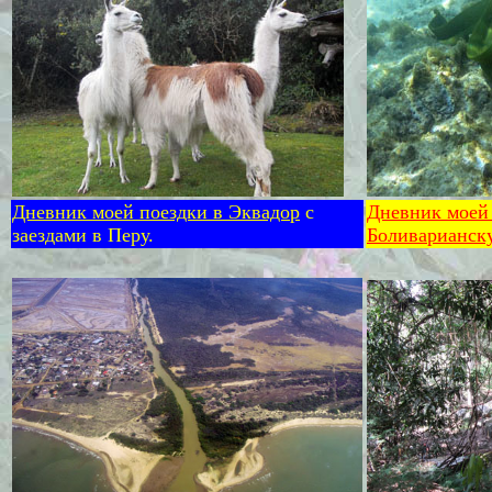
Дневник моей поездки в Эквадор
с
Дневник моей 
заездами в Перу.
Боливарианск