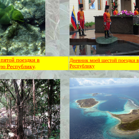
пятой поездки в
Дневник моей шестой поездки 
ую Республику
.
Республику