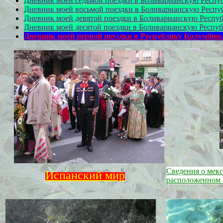
Дневник моей седьмой поездки в Боливарианскую Респу
Дневник моей восьмой поездки в Боливарианскую Респу
Дневник моей девятой поездки в Боливарианскую Респу
Дневник моей десятой поездки в Боливарианскую Респуб
Дневник моей первой поездки в Республику Колумбию
Сведения о мек
Испанcкий
мир
расположенном 