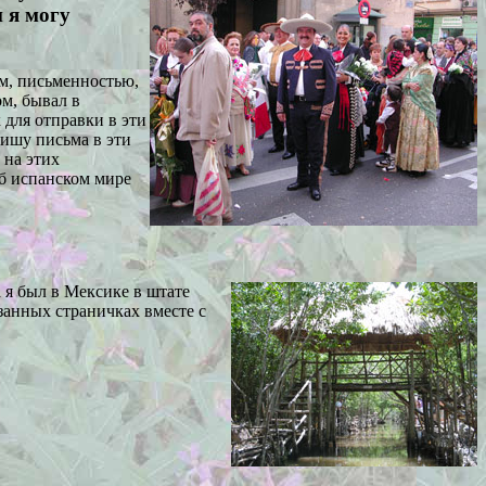
 я могу
м, письменностью,
ом, бывал в
 для отправки в эти
ишу письма в эти
 на этих
об испанском мире
а я был в Мексике в штате
занных страничках вместе с