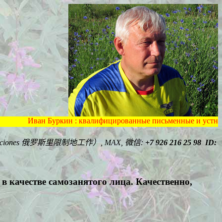
кин : квалифицированные письменные и устные переводы с/на ис
ciones
俄罗斯里限制地工作）
,
MAX,
微信
:
+7 92
6 216 25 98 ID:
 качестве самозанятого лица.
Качественно,