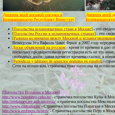
Дневник моей восьмой поездки в
Дневник моей де
Боливарианскую Республику Венесуэлу
.
Боливарианскую
[
Посольства испаноязычных стран в Москве
]
- эти сведе
[
Посольства России в испаноязычных странах
]
- эти свед
[
Разница во времени между Москвой и испаноговорящим
Венесуэлы Уго Рафаэль Чавес Фриас в 2007 году передвин
Доски объявлений на русском
- время от времени я даю о
поскольку предварительная регистрация есть не что иное
свободных досок; давая время от времени ссылки, я обно
Periódicos y tablones de anuncios gratuitos en español
; - стр
Сети на испанском, страничка тоже написана на испанском
[Посольство Испании в Москве]
http://www.posolstvo-cuba.ru/
- страничка посольства Кубы в Мос
http://embamex.sre.gob.mx/rusia/
-страничка посольства Мексика
http://www.embapar.ru/
- Страничка посольства Парагвая в Моск
http://www.embperu.ru/peru/
- Страничка посольства Перу в Мос