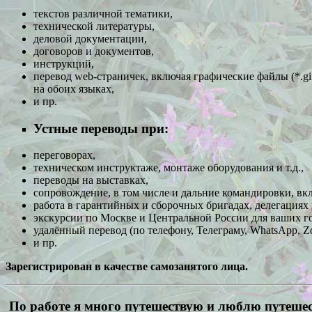
текстов различной тематики,
технической литературы,
деловой документации,
договоров и документов,
инструкций,
перевод web-страничек, включая графические файлы (*.gif
на обоих языках,
и пр.
Устные переводы при:
переговорах,
техническом инструктаже, монтаже оборудования и т.д.,
переводы на выставках,
сопровождение, в том числе и дальние командировки, вк
работа в гарантийных и сборочных бригадах, делегациях 
экскурсии по Москве и Центральной России
для ваших г
удалённый перевод (по телефону, Телеграму,
WhatsApp, 
и пр.
Зарегистрирован в качестве самозанятого лица.
По работе я много путешествую и люблю путешес