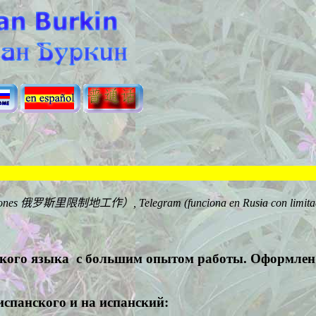
Иван Бур
ones
俄罗斯里限制地工作）
,
Telegram
(
funciona en Rusia con limit
a
кого языка с большим опытом работы. Оформлен в
спанского и на испанский: