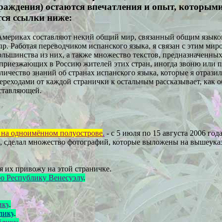
граждения) остаются впечатления и опыт, которыми
тся ссылки ниже
:
Америках составляют некий общий мир, связанный общим языко
. Работая переводчиком испанского языка, я связан с этим мир
ольшинства из них, а также множество текстов, предназначенных
 приезжающих в Россию жителей этих стран, иногда звоню или п
личество знаний об странах испанского языка, которые я отразил
ереходами от каждой странички к остальным рассказывает, как 
оставляющей.
 на одноимённом полуострове
.
- с 5 июля по 15 августа 2006 год
й, сделал множество фотографий, которые выложены на вышеука
я их привожу на этой страничке.
ю Республику Венесуэлу
.
ику
.
лику
.