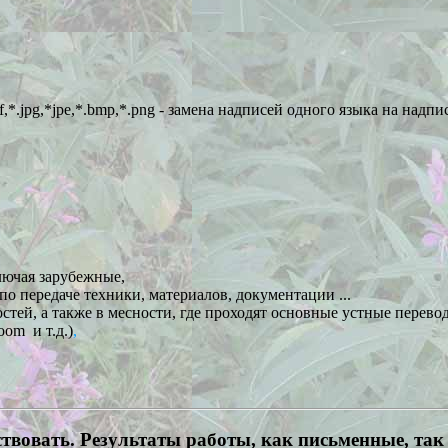
,*.jpg,*jpe,*.bmp,*.png - замена надписей одного языка на надпи
лючая зарубежные,
по передаче техники, материалов, документации ...
остей
, а также в месности, где проходят основные устные перево
Zoom
и т.д.)
,
твовать. Результаты работы, как письменные, так