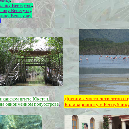
блику
.
блику Венесуэлу
.
блику Венесуэлу
.
лику Венесуэлу.
.
Дневник моего четвёртого п
сиканском штате Юкатан,
на одноимённом полуострове
.
Боливарианскую Республику