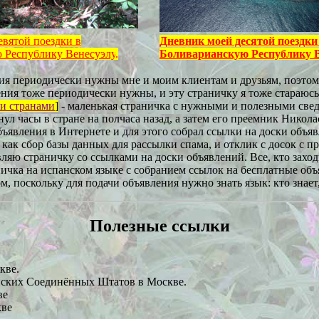
вятой поездки в
Дневник моей десятой поездки
 Республику Венесуэлу
.
Боливарианскую Республику В
ния периодически нужны мне и моим клиентам и друзьям, поэтом
ения тоже периодически нужны, и эту страничку я тоже стараюс
и странами
]
- маленькая страничка с нужными и полезными свед
ул часы в стране на полчаса назад, а затем его преемник Никола
бъявления в Интернете и для этого собрал ссылки на доски объяв
, как сбор базы данных для рассылки спама, и отклик с досок с 
вляю страничку со ссылками на доски объявлений. Все, кто заход
аничка на испанском языке с собранием ссылок на бесплатные о
, поскольку для подачи объявления нужно знать язык: кто знает,
Полезные ссылки
кве.
нских Соединённых Штатов в Москве.
ве
кве