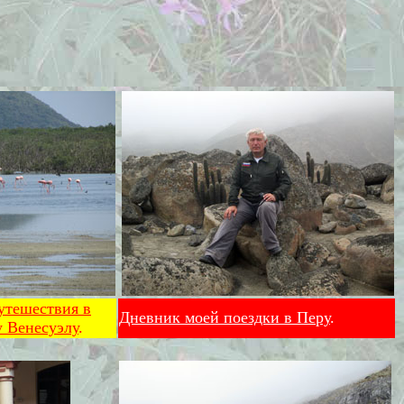
утешествия в
Дневник моей поездки в Перу
.
 Венесуэлу
.