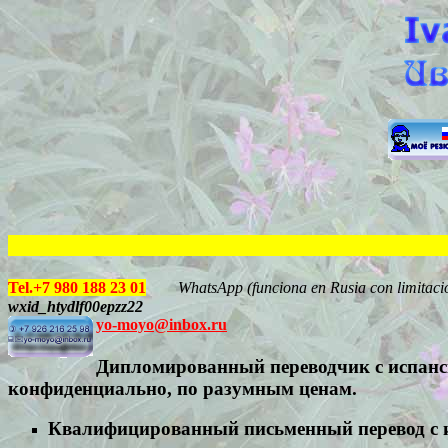
Tel.
+
7
980 188 23 01
WhatsApp (
funciona en Rusia con limit
aci
wxid_htydlf00epzz22
yo-moyo@inbox.ru
Дипломированный переводчик с испанс
конфиденциально, по разумным ценам.
Квалифицированный письменный перевод с и